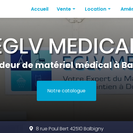
Accueil
Vente
Location
Amén
Mobilité
Lits médicaux
Amén
Fauteuils électriques & Fauteuils r
Fauteuils roulants
Amén
Lits médicaux
Amén
Hygiène médicale
deur de matériel médical à Ba
Notre catalogue
8 rue Paul Bert 42510 Balbigny