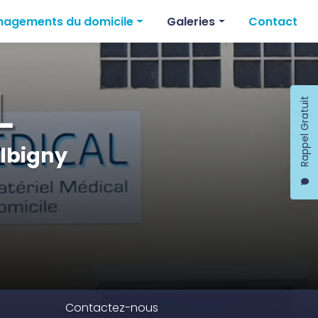
agements du domicile
Galeries
Contact
agements salle de bain
Vente
eleveurs
agements de W.C
Location
Rappel Gratuit
agements de chambre
Aménagements du domicile
lbigny
Contactez-nous