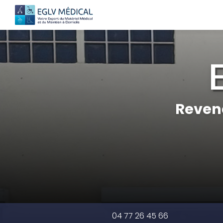
Navigation principale
Aller
au
contenu
principal
Reven
04 77 26 45 66