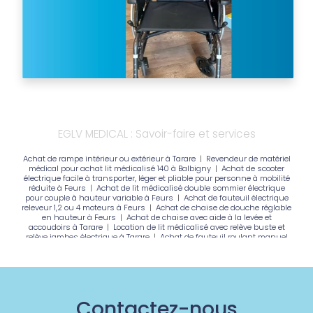
EGLV MEDICAL : Savoir-faire et services
Achat de rampe intérieur ou extérieur à Tarare
|
Revendeur de matériel
médical pour achat lit médicalisé 140 à Balbigny
|
Achat de scooter
électrique facile à transporter, léger et pliable pour personne à mobilité
réduite à Feurs
|
Achat de lit médicalisé double sommier électrique
pour couple à hauteur variable à Feurs
|
Achat de fauteuil électrique
releveur 1,2 ou 4 moteurs à Feurs
|
Achat de chaise de douche réglable
en hauteur à Feurs
|
Achat de chaise avec aide à la levée et
accoudoirs à Tarare
|
Location de lit médicalisé avec relève buste et
relève jambes électrique à Tarare
|
Achat de fauteuil roulant manuel
avec repose jambe INVACARE à Feurs
|
Location de lit médicalisé avec
barrières et potence à Tarare
|
location de lit médicalisé avec barrières
et potence à ROANNE
|
Achat de fauteuil électrique confort releveur 1 , 2
ou 4 moteurs à Saint Germain Laval
|
Achat de fauteuil roulant
électrique pliable confort, léger à Roanne
|
Achat d'aide à la propulsion
motorisé pour fauteuil roulant manuel à Feurs
|
Achat d'un lit
Contactez-nous
médicalisé électrique simple ou double sommier en 90,120,140,160 et