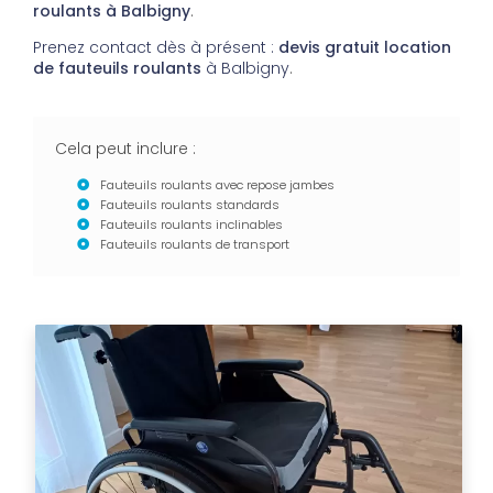
roulants
à Balbigny
.
Prenez contact dès à présent :
devis gratuit
location
de fauteuils roulants
à Balbigny
.
Cela peut inclure :
Fauteuils roulants avec repose jambes
Fauteuils roulants standards
Fauteuils roulants inclinables
Fauteuils roulants de transport