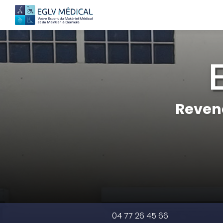
Navigation principale
Aller
au
contenu
principal
Reven
04 77 26 45 66