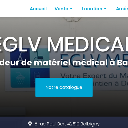
Accueil
Vente
Location
Amén
Mobilité
Lits médicaux
Amén
Fauteuils électriques & Fauteuils r
Fauteuils roulants
Amén
Lits médicaux
Amén
Hygiène médicale
deur de matériel médical à Ba
Notre catalogue
8 rue Paul Bert 42510 Balbigny