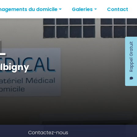
agements du domicile
Galeries
Contact
agements salle de bain
Vente
eleveurs
agements de W.C
Location
Rappel Gratuit
agements de chambre
Aménagements du domicile
lbigny
Contactez-nous