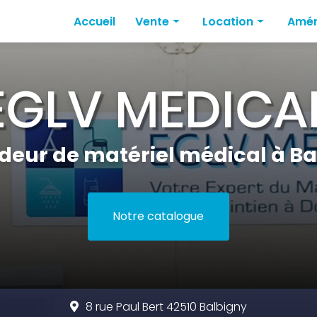
Accueil
Vente
Location
Amén
Mobilité
Lits médicaux
Amén
Fauteuils électriques & Fauteuils r
Fauteuils roulants
Amén
Lits médicaux
Amén
Hygiène médicale
deur de matériel médical à Ba
Notre catalogue
8 rue Paul Bert 42510 Balbigny