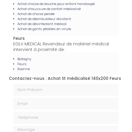
Achat chaise de douche pour enfant handicapé
Achat chaussure de confort médicalisé
Achat de chaise percée
Achat de déambulateur résistant
Achat de désinfectant médical
Achat de gants jetables en vinyle
Feurs
EGLV MEDICAL Revendeur de matériel médical
intervient à proximité de :
Balbigny
Feurs
Roanne
Contactez-nous : Achat lit médicalisé 140x200 Feurs
Nom Prénom
Email
Téléphone
Message